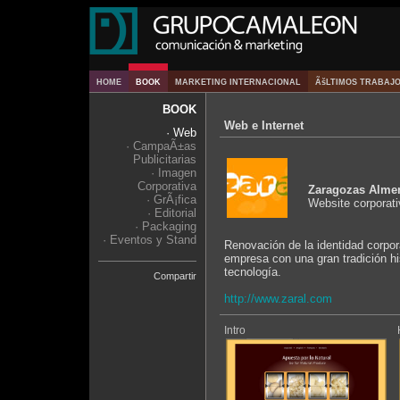
HOME
BOOK
MARKETING INTERNACIONAL
ÃšLTIMOS TRABAJ
BOOK
Web e Internet
· Web
· CampaÃ±as
Publicitarias
· Imagen
Corporativa
Zaragozas Alme
· GrÃ¡fica
Website corporati
· Editorial
· Packaging
· Eventos y Stand
Renovación de la identidad corpo
empresa con una gran tradición his
tecnología.
Compartir
http://www.zaral.com
Intro