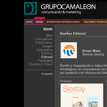
HOME
BOOK
MARKETING INTERNACIONAL
ÃšLTIMOS TRABAJ
BOOK
DiseÃ±o Editorial
· Web
· CampaÃ±as
Publicitarias
· Imagen
Corporativa
Grupo Masa
· GrÃ¡fica
Revista Siestay
· Editorial
· Packaging
· Eventos y Stand
Diseño y maquetación y redacción 
estratégicos en consonancia con e
sus producto con información lúdic
Compartir
Portadas