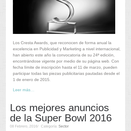
Los Cresta Awards, que reconocen de forma anual la
excelencia en Publicidad y Marketing a nivel internacional,
han abierto este año la convocatoria de su 24ª edición,
encontrándose vigente por medio de su página web. Con
fecha límite de inscripción hasta el 11 de marzo, pueden
participar todas las piezas publicitarias pautadas desde el
1 de enero de 2015.
Leer más…
Los mejores anuncios
de la Super Bowl 2016
08 Febrero, 2016
Categoría:
Sector