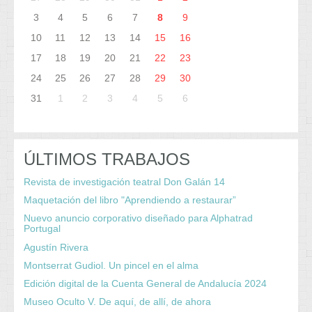
3
4
5
6
7
8
9
10
11
12
13
14
15
16
17
18
19
20
21
22
23
24
25
26
27
28
29
30
31
1
2
3
4
5
6
ÚLTIMOS TRABAJOS
Revista de investigación teatral Don Galán 14
Maquetación del libro "Aprendiendo a restaurar”
Nuevo anuncio corporativo diseñado para Alphatrad
Portugal
Agustín Rivera
Montserrat Gudiol. Un pincel en el alma
Edición digital de la Cuenta General de Andalucía 2024
Museo Oculto V. De aquí, de allí, de ahora