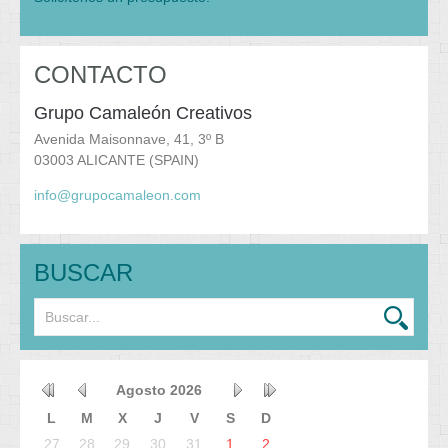
CONTACTO
Grupo Camaleón Creativos
Avenida Maisonnave, 41, 3º B
03003 ALICANTE (SPAIN)
info@grupocamaleon.com
BUSCAR
Agosto
2026
L
M
X
J
V
S
D
27
28
29
30
31
1
2