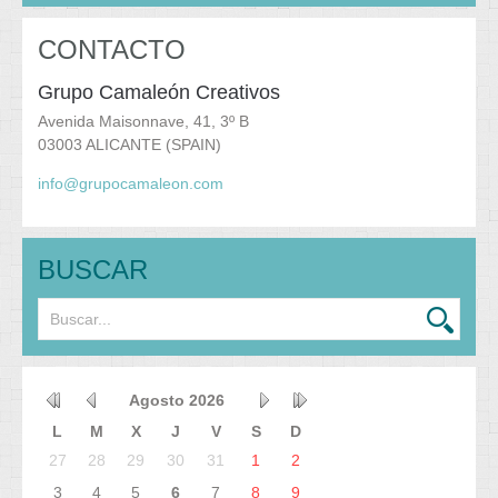
CONTACTO
Grupo Camaleón Creativos
Avenida Maisonnave, 41, 3º B
03003 ALICANTE (SPAIN)
info@grupocamaleon.com
BUSCAR
Agosto
2026
L
M
X
J
V
S
D
27
28
29
30
31
1
2
3
4
5
6
7
8
9