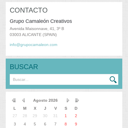
CONTACTO
Grupo Camaleón Creativos
Avenida Maisonnave, 41, 3º B
03003 ALICANTE (SPAIN)
info@grupocamaleon.com
BUSCAR
Agosto
2026
L
M
X
J
V
S
D
27
28
29
30
31
1
2
3
4
5
6
7
8
9