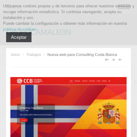
Utilizamos cookies propias y de terceros para ofrecer nuestros servicios y
Menu
recoger información estadística. Si continúa navegando, acepta su
instalación y uso.
Puede cambiar la configuración u obtener más información en nuestra
política de cookies
.
Aceptar
Inicio
/
Trabajos
/
Nueva web para Consulting Costa Blanca