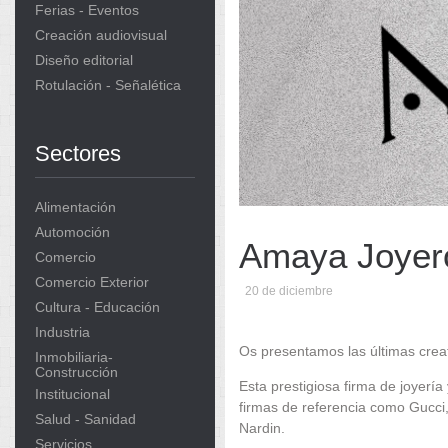
Ferias - Eventos
Creación audiovisual
Diseño editorial
Rotulación - Señalética
Sectores
Alimentación
Automoción
Amaya Joyero
Comercio
Comercio Exterior
20 de diciembre
Cultura - Educación
Industria
Os presentamos las últimas crea
Inmobiliaria-
Construcción
Esta prestigiosa firma de joyería
Institucional
firmas de referencia como Gucci,
Salud - Sanidad
Nardin.
Servicios