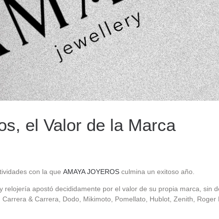
s, el Valor de la Marca
tividades con la que
AMAYA JOYEROS
culmina un exitoso año.
 y relojería apostó decididamente por el valor de su propia marca, sin d
 Carrera & Carrera, Dodo, Mikimoto, Pomellato, Hublot, Zenith, Roger