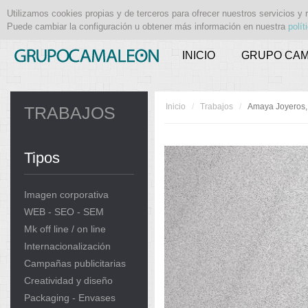
Utilizamos cookies propias y de terceros para ofrecer nuestros servicios y 
Puede cambiar la configuración u obtener más información en nuestra
polít
INICIO
GRUPO CA
Inicio
/
Trabajos
/
Amaya Joyeros, 
TRABAJOS
Tipos
Imagen corporativa
WEB - SEO - SEM
Mk off line / on line
Internacionalización
Campañas publicitarias
Creatividad y diseño
Packaging - Envases