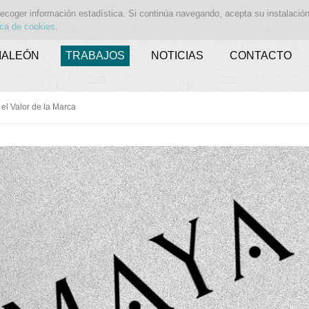
recoger información estadística. Si continúa navegando, acepta su instalació
ica de cookies
.
MALEÓN
TRABAJOS
NOTICIAS
CONTACTO
el Valor de la Marca