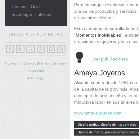
Para conseguir revalorizar una 
Turismo - Ocio
allá de los productos y servicio
Tecnología - Internet
de nuestros clientes.
Esta campaña, desarrollada en la
AGENCIA DE PUBLICIDAD
“
Momentos Inolvidables
”, emble
creaciones en joyería y sus espec
Ver publicaciones
Copyright © 1992-2026 Grupo Camaleón
Amaya Joyeros
Mapa Web
Aviso Legal
Alicante cuenta desde 1984 con u
de la capital de la provincia. A
concepto de arte, diseño y creaci
minuciosa labor en sus talleres d
www.amayajoyeros.com
Diseño gráfico, diseño de marca y web
Diseño de marca, posicionamiento web y 