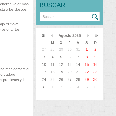
BUSCAR
generen valor más
sta a los deseos
ajo el
claim
presionantes
Agosto
2026
L
M
X
J
V
S
D
27
28
29
30
31
1
2
3
4
5
6
7
8
9
10
11
12
13
14
15
16
zona más comercial
17
18
19
20
21
22
23
 verdadero
24
25
26
27
28
29
30
s preciosas y la
31
1
2
3
4
5
6