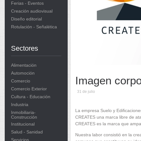
Ferias - Eventos
Creación audiovisual
Diseño editorial
Rotulación - Señalética
Sectores
Alimentación
Automoción
Imagen corp
Comercio
Comercio Exterior
31 de julio
Cultura - Educación
Industria
La empresa Suelo y Edificaciones
Inmobiliaria-
CREATES una marca libre de atad
Construcción
CREATES es la marca que ampara
Institucional
Salud - Sanidad
Nuestra labor consistió en la c
Servicios