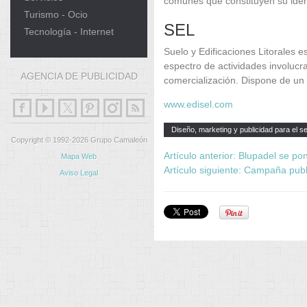
comunes que constituyen su ident
Turismo - Ocio
SEL
Tecnología - Internet
Suelo y Edificaciones Litorales 
espectro de actividades involucrad
AGENCIA DE PUBLICIDAD
comercialización. Dispone de un
www.edisel.com
Diseño, marketing y publicidad para el se
Copyright © 1992-2026 Grupo Camaleón
Artículo anterior: Blupadel se 
Mapa Web
Artículo siguiente: Campaña publi
Aviso Legal