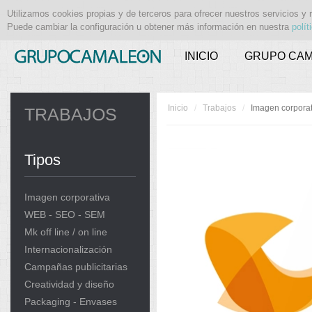
Utilizamos cookies propias y de terceros para ofrecer nuestros servicios y 
Puede cambiar la configuración u obtener más información en nuestra
polít
INICIO
GRUPO CA
Inicio
/
Trabajos
/
Imagen corpora
TRABAJOS
Tipos
Imagen corporativa
WEB - SEO - SEM
Mk off line / on line
Internacionalización
Campañas publicitarias
Creatividad y diseño
Packaging - Envases