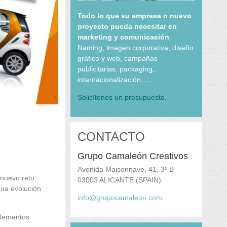
Todo lo que su empresa o nuevo
proyecto pueda necesitar en
marketing y comunicación
:
Naming, imagen corporativa, diseño
gráfico y web, campañas
publicitarias, packaging,
internacionalización, ...
Solicítenos un presupuesto.
CONTACTO
Grupo Camaleón Creativos
Avenida Maisonnave, 41, 3º B
 nuevo reto.
03003 ALICANTE (SPAIN)
ua evolución.
info@grupocamaleon.com
elementos