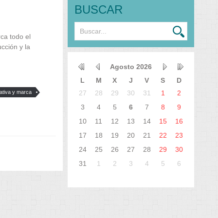
BUSCAR
ca todo el
ucción y la
Agosto
2026
L
M
X
J
V
S
D
ativa y marca
27
28
29
30
31
1
2
3
4
5
6
7
8
9
10
11
12
13
14
15
16
17
18
19
20
21
22
23
24
25
26
27
28
29
30
31
1
2
3
4
5
6